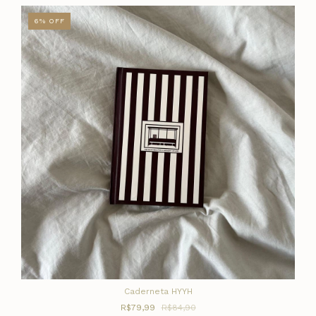
6
%
OFF
Caderneta HYYH
R$79,99
R$84,90