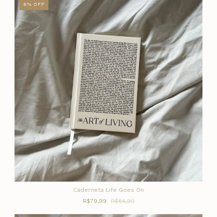
6
%
OFF
Caderneta Life Goes On
R$79,99
R$84,90