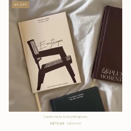
6
%
OFF
Caderneta Everythingoes
R$79,99
R$84,90