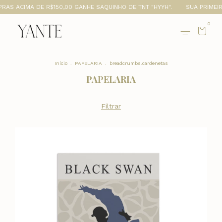
150,00 GANHE SAQUINHO DE TNT "HYYH".
SUA PRIMEIRA COMPRA NA Y
0
Início
.
PAPELARIA
.
breadcrumbs.cardenetas
PAPELARIA
Filtrar