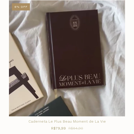
6
%
OFF
Caderneta Le Plus Beau Moment de La Vie
R$79,99
R$84,90