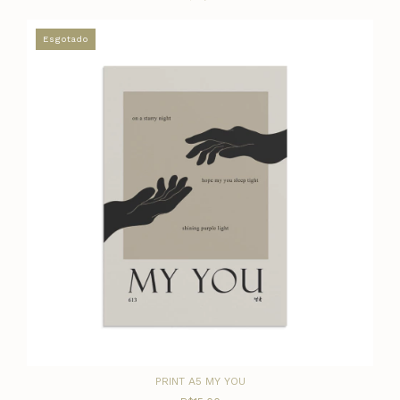
Esgotado
PRINT A5 MY YOU