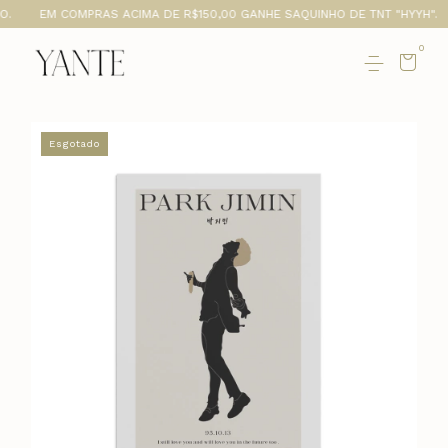
.
EM COMPRAS ACIMA DE R$150,00 GANHE SAQUINHO DE TNT "HYYH".
0
Esgotado