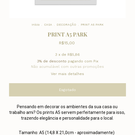
Início
.
CASA
.
DECORAÇÃO
.
PRINT A5 PARK
PRINT A5 PARK
R$15,00
3
x de
R$5,86
3% de desconto
pagando com Pix
Não acumulável com outras promoções
Ver mais detalhes
Pensando em decorar os ambientes da sua casa ou 
trabalho ami? Os prints A5 servem perfeitamente para isso, 
trazendo elegância e personalidade para o local. 
Tamanho: A5 (14,8 X 21,0cm - aproximadamente)  