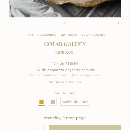
1
/
5
Início
.
ACESSÓRIOS
.
SEMI JOIAS
.
COLAR GOLDEN
COLAR GOLDEN
R$190,00
12
x de
R$19,54
3% de desconto
pagando com Pix
Não acumulável com outras promoções
Ver mais detalhes
Cor:
Dourado
Banho de Prata
Atenção, última peça!