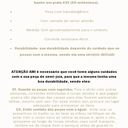
banho em prata 925 (50 milésimos).
Peça com hipoalergênico
Com camada de verniz alemão
Medida: 2cm aproximadamente para o simbolo
Corrente veneziana 45cm
Durabilidade: sua durabilidade depende do cuidado que se
possui com a mesma, sendo ela uma
semijoia delicada
ATENÇÃO AMI é necessário que você tome alguns cuidados
com a sua peça de semi-joia, para que a mesma tenha uma
boa durabilidade, sendo eles:
01.
Guarde as peças com capricho:
Pois o atrito com outras
semijoias, correntes emboladas e locais úmidos e que pegam
poeira são algumas das causas para elas ficarem parecendo
velhas, mesmo sem uso. Por esse motivo ami, procure um lugar
adequado para armazenar os itens.
02.
Evite contato das peças com a água:
evite usar os
acessórios no banho ou ao lavar as mãos; certifique-se de
estar com o corpo seco ao utilizar as peças e, após o uso,
armazene-as longe de locais úmidos; caso você transpire,
lembre-se de limpar bem a semijoia antes de guardá-la