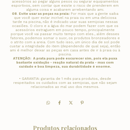
acessórios ao pegar alguns pesos ou segurar equipamentos
esportivos, sem contar que existe o risco de prenderem em
alguma coisa e acabarem arrebentando ami.
08
.
Evite usar as peças na praia:
Por mais que a gente saiba
que você quer estar incrível na praia ou em uma deliciosa
tarde na piscina, não é indicado usar suas semijoias nessas
ocasiões. O cloro e a água do mar podem fazer com que os
acessórios estraguem em pouco tempo, principalmente
porque você vai passar muito tempo com eles., além desses
fatores, podemos somar o suor, os produtos bronzeadores e
o atrito com a areia. Com tudo isso, um único dia de sol pode
custar a integridade do item (dependendo de qual seja), então
ami é melhor deixar as peças em casa antes de ir à praia ou à
piscina.
ATENÇÃO: A prata pura pode escurecer sim, pois ela puxa
bastante oxidação - reação natural da prata - mas com
cuidado e boa limpeza, sua durabilidade é enorme.
• GARANTIA: garantia de 1 mês para produtos, desde
respeitados os cuidados com as semijoias, que não sejam
relacionados ao mal uso dos mesmos.
Produtos relacionados