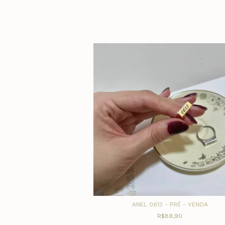
R SEVEN
ANEL 0613 - PRÉ - VENDA
29,90
R$89,90