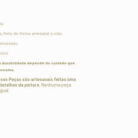
na
a, feita de forma artesanal a mão.
douraado.
 2cm
a durabilidade depende do cuidado que
 mesma.
sas Peças são artesanais feitas uma
detalhes da pintura.
Nenhuma peça
gual.