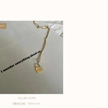
OFF
COLAR 
COLAR HOPE
R$19
R$140,90
R$144,90