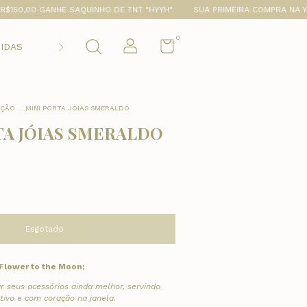
 GANHE SAQUINHO DE TNT "HYYH".
SUA PRIMEIRA COMPRA NA YANTE? 
0
DIDAS
Perguntas Frequentes
PRAZOS, TROCAS & DEVOL
ÇÃO
.
MINI PORTA JÓIAS SMERALDO
TA JÓIAS SMERALDO
Flower to the Moon;
 seus acessórios ainda melhor, servindo
ivo e com coração na janela.