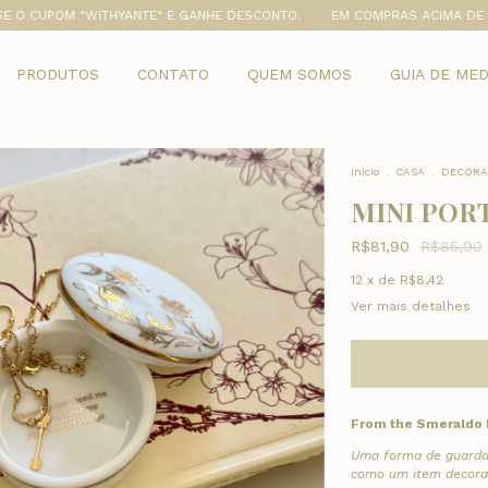
POM "WITHYANTE" E GANHE DESCONTO.
EM COMPRAS ACIMA DE R$150,00
PRODUTOS
CONTATO
QUEM SOMOS
GUIA DE ME
Início
.
CASA
.
DECORA
MINI POR
R$81,90
R$85,90
12
x de
R$8,42
Ver mais detalhes
From the Smeraldo 
Uma forma de guardar
como um item decorat